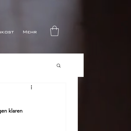
nkost
Mehr
gen klaren 