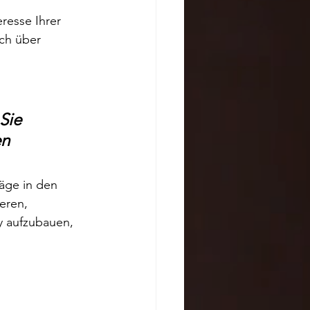
resse Ihrer 
ich über 
Sie 
n 
räge in den 
eren, 
y aufzubauen, 