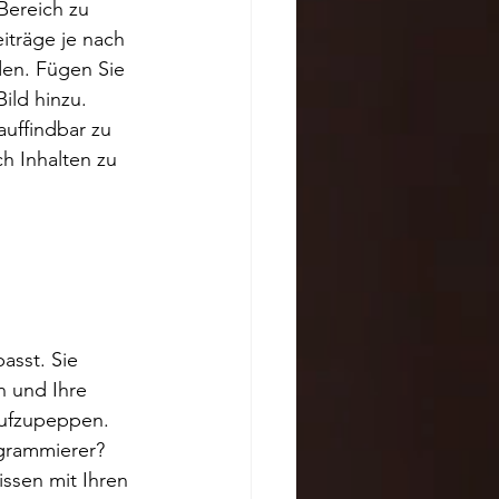
Bereich zu 
eiträge je nach 
den. Fügen Sie 
ild hinzu. 
auffindbar zu 
h Inhalten zu 
asst. Sie 
n und Ihre 
aufzupeppen. 
ogrammierer? 
ssen mit Ihren 