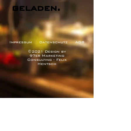
geladen.
Impressum
Datenschutz
AGB
©2021 Design by
97er Marketing
Consulting - Felix
Hentsch