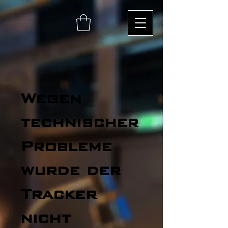
Wegen
technischer
Probleme
wurde der
Tracker
nicht